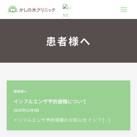
内
Main
容
Men
を
ス
キ
患者様へ
ッ
プ
患者様へ
インフルエンザ予防接種について
2025年11月9日
インフルエンザ予防接種のお知らせ インフ […]